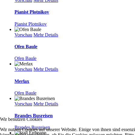
Vorschau
Mehr Details
Pianist Plotnikov
Pianist Plotnikov
Vorschau
Mehr Details
Ofen Baule
Ofen Baule
Vorschau
Mehr Details
Merlax
Ofen Baule
Vorschau
Mehr Details
Brandes Busreisen
Wir benutzen Cookies
Brandes Busreisen
Wir nutzen Cookies auf unserer Website. Einige von ihnen sind essenzi
können selbst entscheiden, ob Sie die Cookies zulassen möchten. Bitte