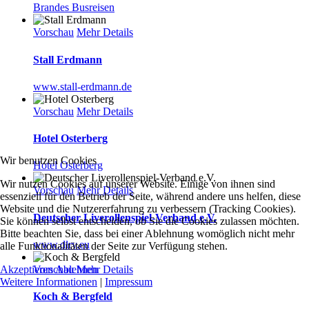
Brandes Busreisen
Vorschau
Mehr Details
Stall Erdmann
www.stall-erdmann.de
Vorschau
Mehr Details
Hotel Osterberg
Wir benutzen Cookies
Hotel Osterberg
Wir nutzen Cookies auf unserer Website. Einige von ihnen sind
Vorschau
Mehr Details
essenziell für den Betrieb der Seite, während andere uns helfen, diese
Website und die Nutzererfahrung zu verbessern (Tracking Cookies).
Deutscher Liverollenspiel-Verband e.V.
Sie können selbst entscheiden, ob Sie die Cookies zulassen möchten.
Bitte beachten Sie, dass bei einer Ablehnung womöglich nicht mehr
www.dlrv.eu
alle Funktionalitäten der Seite zur Verfügung stehen.
Vorschau
Mehr Details
Akzeptieren
Ablehnen
Weitere Informationen
|
Impressum
Koch & Bergfeld