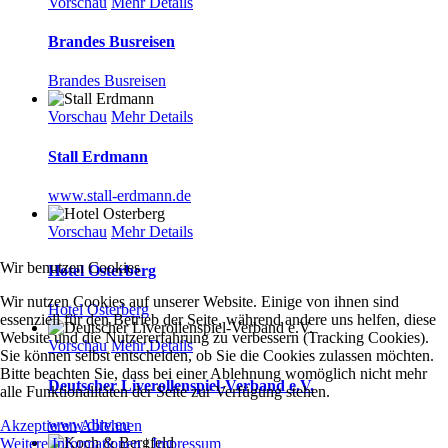
Vorschau
Mehr Details
Brandes Busreisen
Brandes Busreisen
Vorschau
Mehr Details
Stall Erdmann
www.stall-erdmann.de
Vorschau
Mehr Details
Wir benutzen Cookies
Hotel Osterberg
Wir nutzen Cookies auf unserer Website. Einige von ihnen sind
Hotel Osterberg
essenziell für den Betrieb der Seite, während andere uns helfen, diese
Website und die Nutzererfahrung zu verbessern (Tracking Cookies).
Vorschau
Mehr Details
Sie können selbst entscheiden, ob Sie die Cookies zulassen möchten.
Bitte beachten Sie, dass bei einer Ablehnung womöglich nicht mehr
Deutscher Liverollenspiel-Verband e.V.
alle Funktionalitäten der Seite zur Verfügung stehen.
www.dlrv.eu
Akzeptieren
Ablehnen
Weitere Informationen
|
Impressum