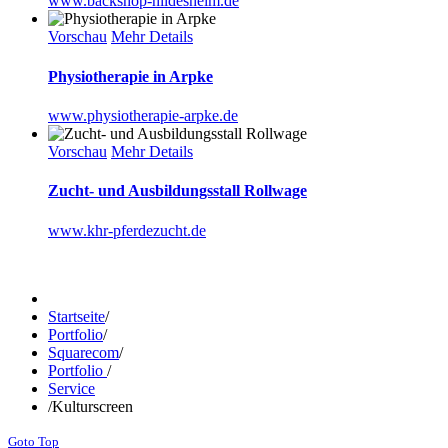
www.backshop-hildesheim.de
Vorschau
Mehr Details
Physiotherapie in Arpke
www.physiotherapie-arpke.de
Vorschau
Mehr Details
Zucht- und Ausbildungsstall Rollwage
www.khr-pferdezucht.de
Startseite
/
Portfolio
/
Squarecom
/
Portfolio
/
Service
/
Kulturscreen
Goto Top