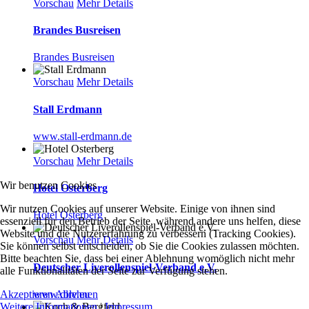
Vorschau
Mehr Details
Brandes Busreisen
Brandes Busreisen
Vorschau
Mehr Details
Stall Erdmann
www.stall-erdmann.de
Vorschau
Mehr Details
Wir benutzen Cookies
Hotel Osterberg
Wir nutzen Cookies auf unserer Website. Einige von ihnen sind
Hotel Osterberg
essenziell für den Betrieb der Seite, während andere uns helfen, diese
Website und die Nutzererfahrung zu verbessern (Tracking Cookies).
Vorschau
Mehr Details
Sie können selbst entscheiden, ob Sie die Cookies zulassen möchten.
Bitte beachten Sie, dass bei einer Ablehnung womöglich nicht mehr
Deutscher Liverollenspiel-Verband e.V.
alle Funktionalitäten der Seite zur Verfügung stehen.
www.dlrv.eu
Akzeptieren
Ablehnen
Weitere Informationen
|
Impressum